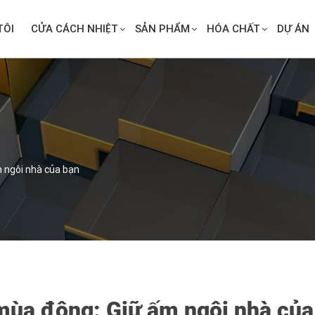
TÔI
CỬA CÁCH NHIỆT
SẢN PHẨM
HÓA CHẤT
DỰ ÁN
m ngôi nhà của bạn
 mùa đông: Giữ ấm ngôi nhà của