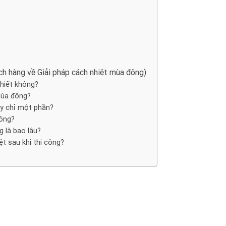
h hàng về Giải pháp cách nhiệt mùa đông)
hiết không?
mùa đông?
ay chỉ một phần?
hông?
g là bao lâu?
t sau khi thi công?