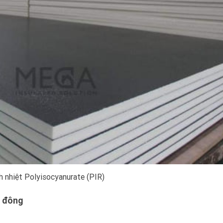
 nhiệt Polyisocyanurate (PIR)
a đông