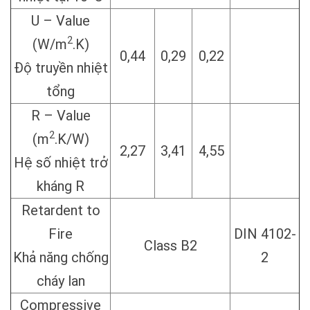
U – Value
2
(W/m
.K)
0,44
0,29
0,22
Độ truyền nhiệt
tổng
R – Value
2
(m
.K/W)
2,27
3,41
4,55
Hệ số nhiệt trở
kháng R
Retardent to
Fire
DIN 4102-
Class B2
Khả năng chống
2
cháy lan
Compressive