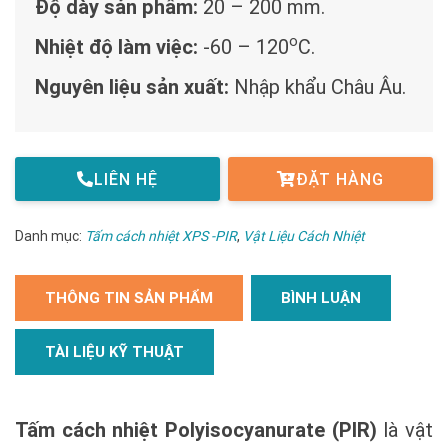
Độ dày sản phẩm:
20 – 200 mm.
o
Nhiệt độ làm việc:
-60 – 120
C.
Nguyên liệu sản xuất:
Nhập khẩu Châu Âu.
LIÊN HỆ
ĐẶT HÀNG
Danh mục:
Tấm cách nhiệt XPS -PIR
,
Vật Liệu Cách Nhiệt
THÔNG TIN SẢN PHẨM
BÌNH LUẬN
TÀI LIỆU KỸ THUẬT
Tấm cách nhiệt Polyisocyanurate (PIR)
là vật