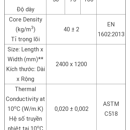
Độ dày
Core Density
EN
3
(kg/m
)
40 ± 2
1602:2013
Tỉ trọng lõi
Size: Length x
Width (mm)**
2400 x 1200
Kích thước: Dài
x Rộng
Thermal
Conductivity at
ASTM
o
10
C (W/m.K)
0,020 ± 0,002
C518
Hệ số truyền
o
nhiệt tại 10
C