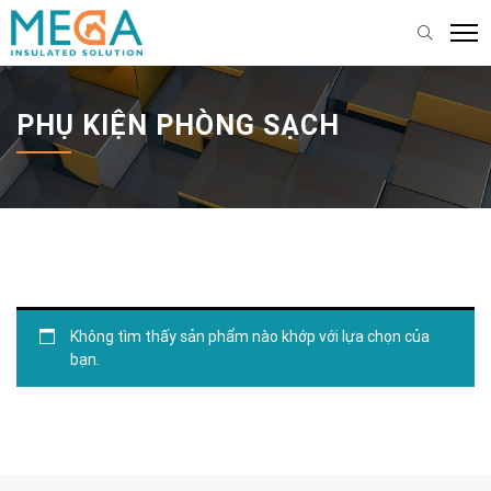
PHỤ KIỆN PHÒNG SẠCH
Không tìm thấy sản phẩm nào khớp với lựa chọn của
bạn.