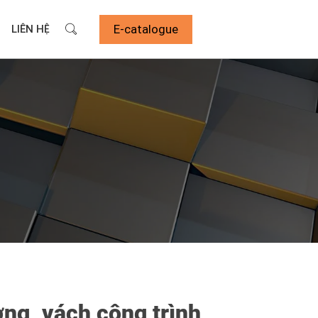
E-catalogue
LIÊN HỆ
ng, vách công trình