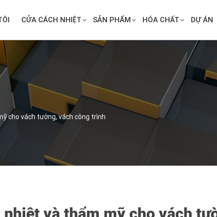
TÔI
CỬA CÁCH NHIỆT
SẢN PHẨM
HÓA CHẤT
DỰ ÁN
ỹ cho vách tường, vách công trình
 nhiệt và thẩm mỹ cho vách tườ