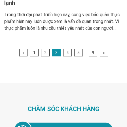
lạnh
Trong thời đại phát triển hiện nay, công việc bảo quản thực
phẩm hiện nay luôn được xem là vấn đề quan trọng nhất. Vì
thực phẩm luôn là nhu cầu thiết yếu nhất của con người.
Trên thị trường cũng có nhiều phương pháp bảo quản cực
tốt. Trong đó việc sử dụng kho […]
«
1
2
3
4
5
…
9
»
CHĂM SÓC KHÁCH HÀNG