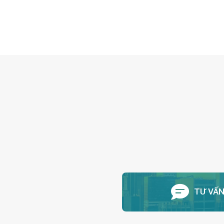
tấm cách nhiệt uy […]
TƯ VẤ