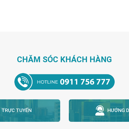
CHĂM SÓC KHÁCH HÀNG
N TRỰC TUYẾN
HƯỚNG D