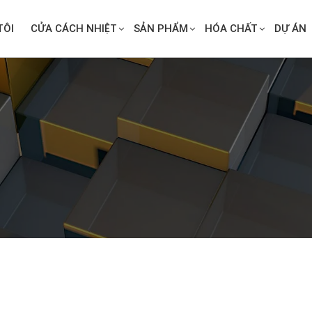
TÔI
CỬA CÁCH NHIỆT
SẢN PHẨM
HÓA CHẤT
DỰ ÁN