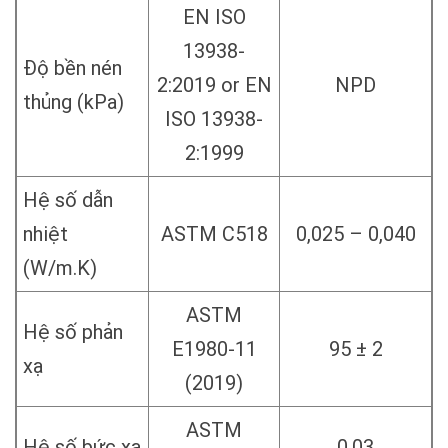
EN ISO
13938-
Độ bền nén
2:2019 or EN
NPD
thủng (kPa)
ISO 13938-
2:1999
Hệ số dẫn
nhiệt
ASTM C518
0,025 – 0,040
(W/m.K)
ASTM
Hệ số phản
E1980-11
95 ± 2
xạ
(2019)
ASTM
Hệ số bức xạ
0,03