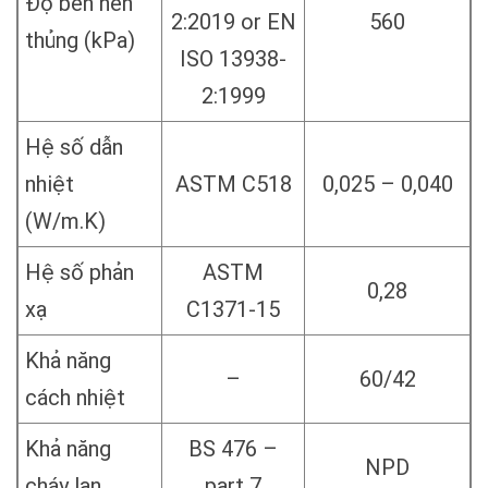
Độ bền nén
2:2019 or EN
560
thủng (kPa)
ISO 13938-
2:1999
Hệ số dẫn
nhiệt
ASTM C518
0,025 – 0,040
(W/m.K)
Hệ số phản
ASTM
0,28
xạ
C1371-15
Khả năng
–
60/42
cách nhiệt
Khả năng
BS 476 –
NPD
cháy lan
part 7