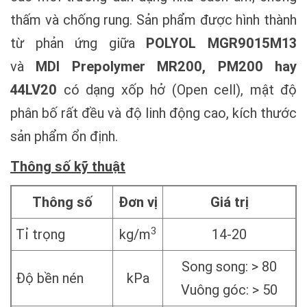
thấm và chống rung. Sản phẩm được hình thành
từ phản ứng giữa
POLYOL MGR9015M13
và
MDI Prepolymer MR200, PM200 hay
44LV20
có dạng xốp hở (Open cell), mật độ
phân bố rất đều và độ linh động cao, kích thước
sản phẩm ổn định.
Thông số kỹ thuật
Thông số
Đơn vị
Giá trị
3
Tỉ trọng
kg/m
14-20
Song song: > 80
Độ bền nén
kPa
Vuông góc: > 50