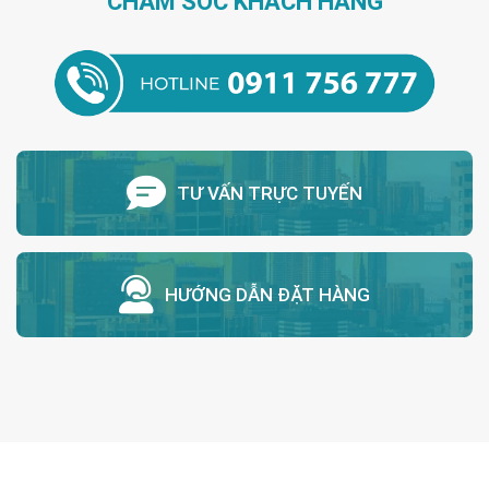
CHĂM SÓC KHÁCH HÀNG
TƯ VẤN TRỰC TUYẾN
HƯỚNG DẪN ĐẶT HÀNG