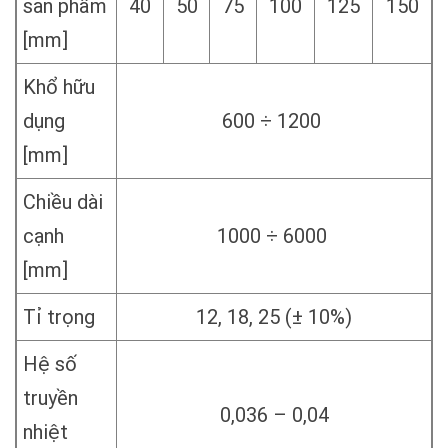
sản phẩm
40
50
75
100
125
150
[mm]
Khổ hữu
dụng
600 ÷ 1200
[mm]
Chiều dài
cạnh
1000 ÷ 6000
[mm]
Tỉ trọng
12, 18, 25 (± 10%)
Hệ số
truyền
0,036 – 0,04
nhiệt