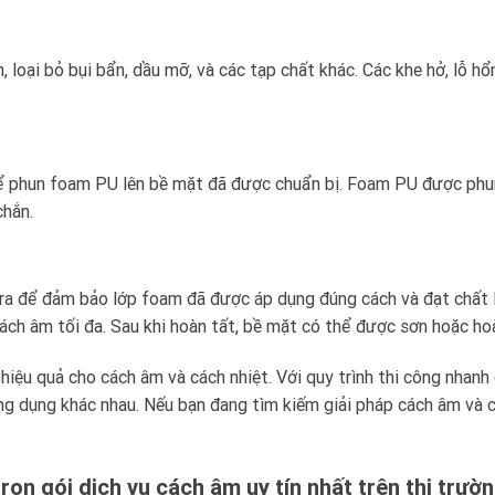
loại bỏ bụi bẩn, dầu mỡ, và các tạp chất khác. Các khe hở, lỗ 
để phun foam PU lên bề mặt đã được chuẩn bị. Foam PU được phun
chắn.
ra để đảm bảo lớp foam đã được áp dụng đúng cách và đạt chất lư
ch âm tối đa. Sau khi hoàn tất, bề mặt có thể được sơn hoặc hoà
ệu quả cho cách âm và cách nhiệt. Với quy trình thi công nhanh 
g dụng khác nhau. Nếu bạn đang tìm kiếm giải pháp cách âm và c
rọn gói dịch vụ cách âm uy tín nhất trên thị trườ