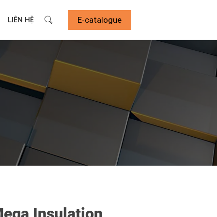
E-catalogue
LIÊN HỆ
ega Insulation