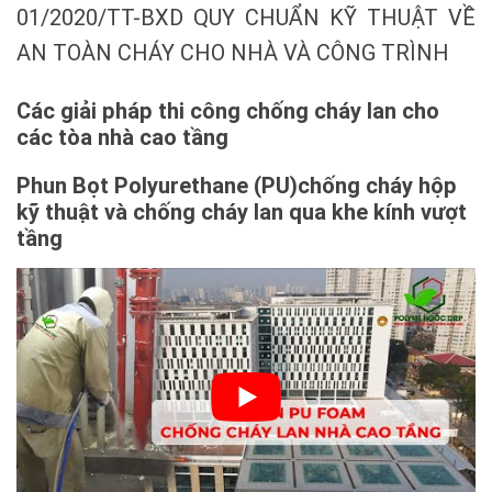
01/2020/TT-BXD QUY CHUẨN KỸ THUẬT VỀ
AN TOÀN CHÁY CHO NHÀ VÀ CÔNG TRÌNH
Các giải pháp thi công
chống cháy lan
cho
các tòa nhà cao tầng
Phun Bọt Polyurethane (PU)
chống cháy hộp
kỹ thuật và
chống cháy lan
qua khe kính vượt
tầng
Phun Foam Polyurethane (PU) là giải pháp tối
ưu về ngăn khói,
chống cháy lan
. Foam
Polyurethane (PU) sẽ giúp bịt kín vào các khe
hở nhỏ giữa ống gió và tường. Giữa các ống kỹ
thuật, giữa các khe hở giữa các tầng. Để đảm
bảo độ kín khít trên toàn bộ mặt cắt lỗ mở sàn.